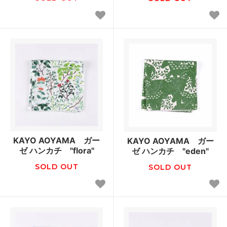
KAYO AOYAMA ガー
KAYO AOYAMA ガー
ゼ ハンカチ "flora"
ゼ ハンカチ "eden"
SOLD OUT
SOLD OUT