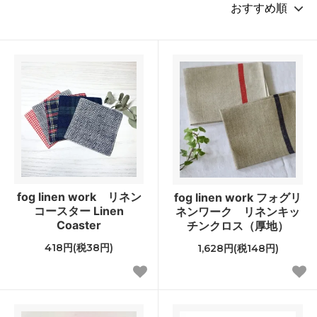
fog linen work リネン
fog linen work フォグリ
コースター Linen
ネンワーク リネンキッ
Coaster
チンクロス（厚地）
418円(税38円)
1,628円(税148円)