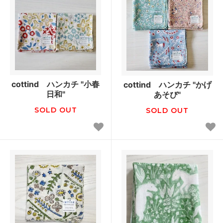
cottind ハンカチ "小春
cottind ハンカチ "かげ
日和"
あそび"
SOLD OUT
SOLD OUT