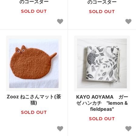
のコースター
のコースター
SOLD OUT
SOLD OUT
Zooz ねこさんマット(茶
KAYO AOYAMA ガー
猫)
ゼ ハンカチ "lemon &
fieldpeas"
SOLD OUT
SOLD OUT