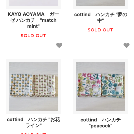
KAYO AOYAMA ガー
cottind ハンカチ "夢の
ゼ ハンカチ "match
中"
mint"
SOLD OUT
SOLD OUT
cottind ハンカチ "お花
cottind ハンカチ
ライン"
"peacock"