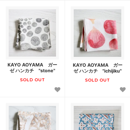
KAYO AOYAMA ガー
KAYO AOYAMA ガー
ゼ ハンカチ "stone"
ゼ ハンカチ "ichijiku"
SOLD OUT
SOLD OUT