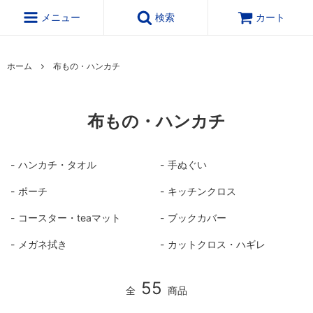
メニュー
検索
カート
ホーム
布もの・ハンカチ
布もの・ハンカチ
ハンカチ・タオル
手ぬぐい
ポーチ
キッチンクロス
コースター・teaマット
ブックカバー
メガネ拭き
カットクロス・ハギレ
55
全
商品