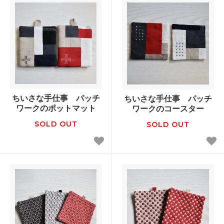
ちいさな手仕事 パッチ
ちいさな手仕事 パッチ
ワークのポットマット
ワークのコースター
SOLD OUT
SOLD OUT