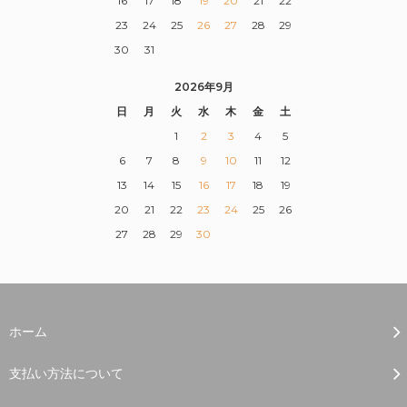
16
17
18
19
20
21
22
23
24
25
26
27
28
29
30
31
2026年9月
日
月
火
水
木
金
土
1
2
3
4
5
6
7
8
9
10
11
12
13
14
15
16
17
18
19
20
21
22
23
24
25
26
27
28
29
30
ホーム
支払い方法について