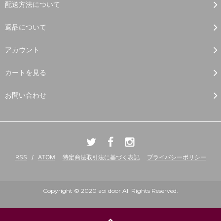
配送方法について
返品について
アカウント
カートを見る
お問い合わせ
RSS
/
ATOM
特定商法取引法に基づく表記
プライバシーポリシー
Copyright © 2020 aoi door All Rights Reserved.