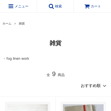
メニュー
検索
カート
ホーム
雑貨
雑貨
fog linen work
9
全
商品