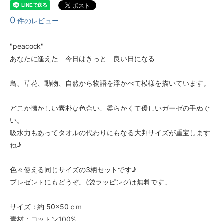
0
件のレビュー
"peacock"
あなたに逢えた 今日はきっと 良い日になる
鳥、草花、動物、自然から物語を浮かべて模様を描いています。
どこか懐かしい素朴な色合い、柔らかくて優しいガーゼの手ぬぐ
い。
吸水力もあってタオルの代わりにもなる大判サイズが重宝します
ね♪
色々使える同じサイズの3柄セットです♪
プレゼントにもどうぞ。(袋ラッピングは無料です。
サイズ：約 50×50ｃｍ
素材：コットン100%