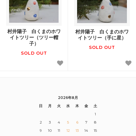
村井陽子 白くまのホワ
村井陽子 白くまのホワ
イトツリー（ツリー帽
イトツリー（手に星）
子）
SOLD OUT
SOLD OUT
2026年8月
日
月
火
水
木
金
土
1
2
3
4
5
6
7
8
9
10
11
12
13
14
15