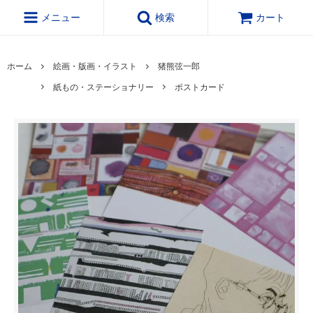
メニュー
検索
カート
ホーム
絵画・版画・イラスト
猪熊弦一郎
紙もの・ステーショナリー
ポストカード