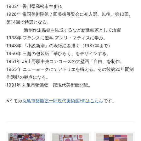
1902年 香川県高松市生まれ
1926年 帝国美術院第７回美術展覧会に初入選。以後、第10回、
第14回で特選となる。
新制作派協会を結成するなど新進画家として活躍
1938年 フランスに遊学 アンリ・マティスに学ぶ。
1948年 『小説新潮』の表紙絵を描く（1987年まで）
1950年 三越の包装紙「華ひらく」をデザインする。
1951年 JR上野駅中央コンコースの大壁画「自由」を制作。
1955年 ニューヨークにてアトリエを構える。その後約20年間制
作活動の拠点になる。
1991年 丸亀市猪熊弦一郎現代美術館開館。
※ミモカ
丸亀市猪熊弦一郎現代美術館HPはこちら
です。