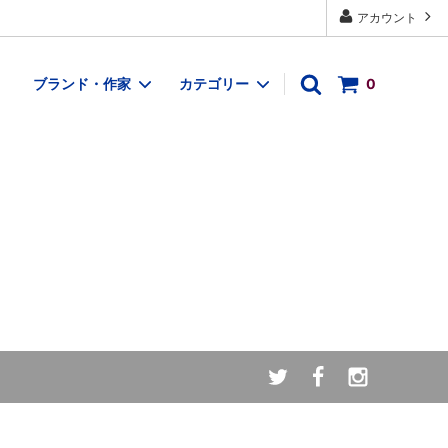
アカウント
ブランド・作家
カテゴリー
0
織もの
アクセサリー
布・テキスタイル作家
布もの・ハンカチ
木工作家
イベント