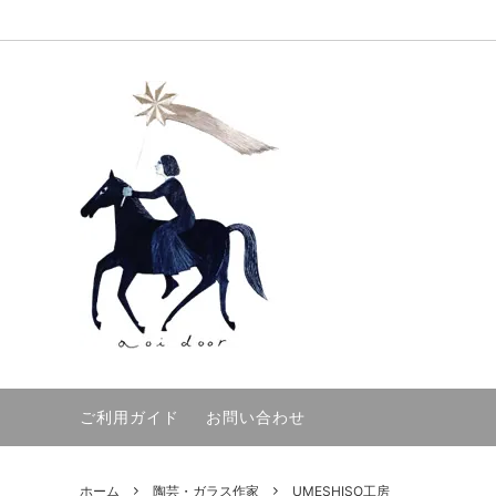
洋服作家
洋服
バッグ
バッグ
陶芸・ガラス作家
うつわ
ワイヤ
木工
人形・ぬいぐるみ作家
紙もの・ステーショナリー
絵画・
絵画・
雑貨
手袋・
ご利用ガイド
お問い合わせ
ホーム
陶芸・ガラス作家
UMESHISO工房