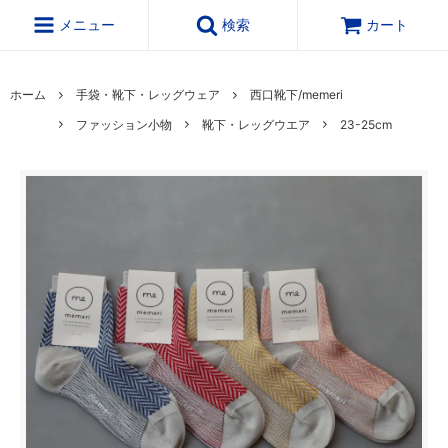
メニュー
検索
カート
ホーム
手袋・靴下・レッグウェア
西口靴下/memeri
ファッション小物
靴下・レッグウエア
23-25cm