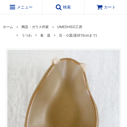
メニュー
検索
カート
ホーム
陶芸・ガラス作家
UMESHISO工房
うつわ
食 器
豆・小皿(直径15cmまで)