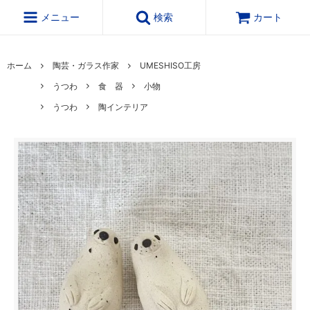
メニュー
検索
カート
ホーム
陶芸・ガラス作家
UMESHISO工房
うつわ
食 器
小物
うつわ
陶インテリア