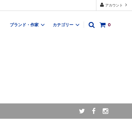
アカウント
ブランド・作家
カテゴリー
0
織もの
アクセサリー
布・テキスタイル作家
布もの・ハンカチ
木工作家
イベント