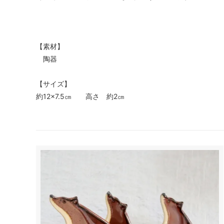
【素材】
陶器
【サイズ】
約12×7.5㎝ 高さ 約2㎝