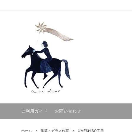
洋服作家
洋服
バッグ
バッグ
陶芸・ガラス作家
うつわ
ワイヤ
木工
人形・ぬいぐるみ作家
紙もの・ステーショナリー
絵画・
絵画・
雑貨
手袋・
ご利用ガイド
お問い合わせ
ホーム
陶芸・ガラス作家
UMESHISO工房