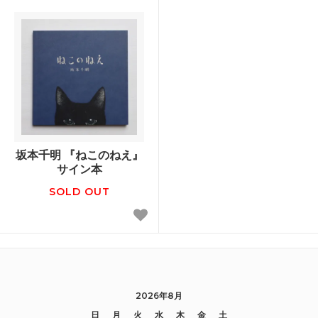
坂本千明 『ねこのねえ』
サイン本
SOLD OUT
2026年8月
日
月
火
水
木
金
土